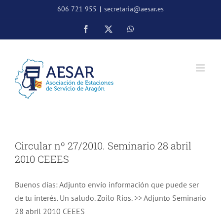
Saltar
606 721 955
|
secretaria@aesar.es
al
Facebook
X
WhatsApp
contenido
Circular nº 27/2010. Seminario 28 abril
2010 CEEES
Buenos días: Adjunto envío información que puede ser
de tu interés. Un saludo. Zoilo Rios. >> Adjunto Seminario
28 abril 2010 CEEES