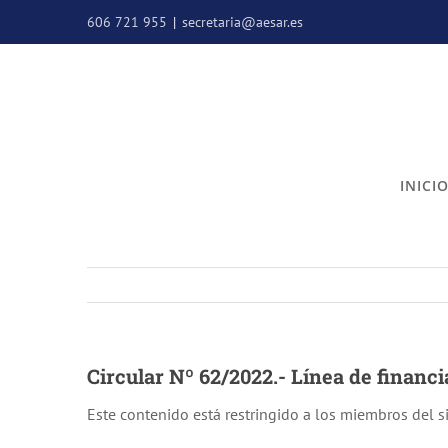
Saltar
606 721 955
|
secretaria@aesar.es
al
contenido
INICI
Circular Nº 62/2022.- Línea de financ
Este contenido está restringido a los miembros del si